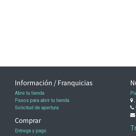
Información / Franquicias
N
Abre tu tienda
Pu
Pasos para abrir tu tienda
,
Solicitud de apertura
Comprar
T
Entrega y pago