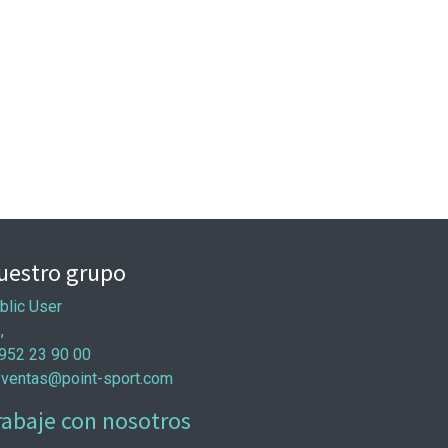
uestro grupo
blic User
 ,
952 23 90 00
ventas@point-sport.com
rabaje con nosotros