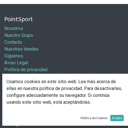
PointSport
Nosotros
Nuestro Grupo
Contacto
Nuestras tiendas
Síguenos
Aviso Legal
Política de privacidad
Política general de cookies
Usamos cookies en este sitio web. Lea más acerca de
Información / Franquicias
ellas en nuestra
política de privacidad
. Para desactivarlas,
configure adecuadamente su navegador. Si continúa
Abre tu tienda
usando este sitio web, está aceptándolas.
Pasos para abrir tu tienda
Solicitud de apertura
Política de Cookies
Acepto
Comprar