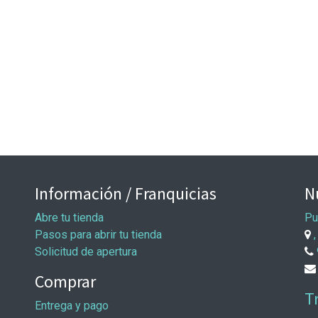
Información / Franquicias
N
Abre tu tienda
Pu
Pasos para abrir tu tienda
,
Solicitud de apertura
Comprar
T
Entrega y pago