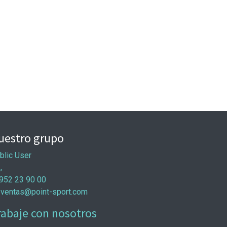
uestro grupo
blic User
 ,
952 23 90 00
ventas@point-sport.com
rabaje con nosotros