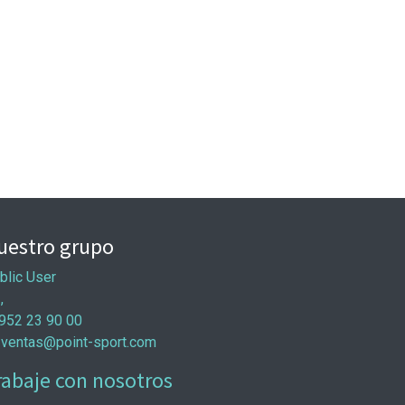
uestro grupo
blic User
 ,
952 23 90 00
ventas@point-sport.com
rabaje con nosotros