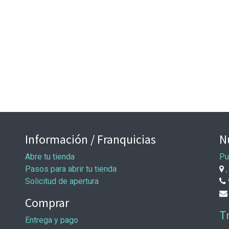
Información / Franquicias
N
Abre tu tienda
Pu
Pasos para abrir tu tienda
,
Solicitud de apertura
Comprar
T
Entrega y pago