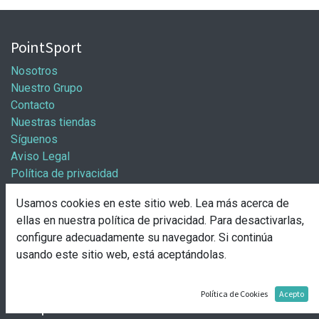
PointSport
Nosotros
Nuestro Grupo
Contacto
Nuestras tiendas
Síguenos
Aviso Legal
Política de privacidad
Política general de cookies
Usamos cookies en este sitio web. Lea más acerca de
Información / Franquicias
ellas en nuestra
política de privacidad
. Para desactivarlas,
configure adecuadamente su navegador. Si continúa
Abre tu tienda
usando este sitio web, está aceptándolas.
Pasos para abrir tu tienda
Solicitud de apertura
Política de Cookies
Acepto
Comprar