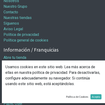
Nosotros
Nuestro Grupo
Contacto
Nuestras tiendas
Síguenos
Aviso Legal
Política de privacidad
Política general de cookies
Información / Franquicias
Abre tu tienda
Pasos para abrir tu tienda
Usamos cookies en este sitio web. Lea más acerca de
Solicitud de apertura
ellas en nuestra
política de privacidad
. Para desactivarlas,
Comprar
configure adecuadamente su navegador. Si continúa
usando este sitio web, está aceptándolas.
Entrega y pago
Nuestro grupo
Política de Cookies
Acepto
Public User