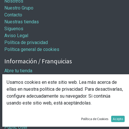
Nosotros
Nuestro Grupo
Contacto
Nuestras tiendas
Síguenos
Aviso Legal
Política de privacidad
Política general de cookies
Información / Franquicias
Abre tu tienda
Pasos para abrir tu tienda
Usamos cookies en este sitio web. Lea más acerca de
Solicitud de apertura
ellas en nuestra
política de privacidad
. Para desactivarlas,
Comprar
configure adecuadamente su navegador. Si continúa
usando este sitio web, está aceptándolas.
Entrega y pago
Nuestro grupo
Política de Cookies
Acepto
Public User