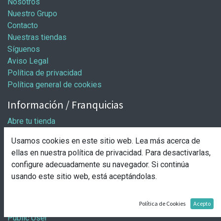
Nosotros
Nuestro Grupo
Contacto
Nuestras tiendas
Síguenos
Aviso Legal
Política de privacidad
Política general de cookies
Información / Franquicias
Abre tu tienda
Pasos para abrir tu tienda
Usamos cookies en este sitio web. Lea más acerca de
Solicitud de apertura
ellas en nuestra
política de privacidad
. Para desactivarlas,
Comprar
configure adecuadamente su navegador. Si continúa
usando este sitio web, está aceptándolas.
Entrega y pago
Nuestro grupo
Política de Cookies
Acepto
Public User