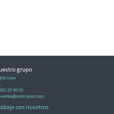
uestro grupo
blic User
 ,
952 23 90 00
ventas@point-sport.com
rabaje con nosotros