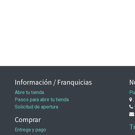
Información / Franquicias
N
Abre tu tienda
Pu
Pasos para abrir tu tienda
,
Solicitud de apertura
Comprar
T
Entrega y pago